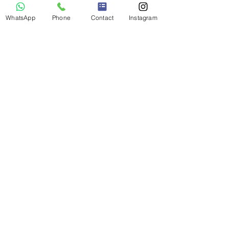
WhatsApp
Phone
Contact
Instagram
Reisen mit einem E-
Auto
Reisen Sie mit einem Elektroauto? Fahren
Sie mit einem Elektro-Atuo in den Urlaub?
Dann sind die Mallnbach Apartments die
richtige Adresse.
Gäste der Appartements Mallnbach, die
ein Elektroauto besitzen, können ihr
Fahrzeug umweltfreundlich an der