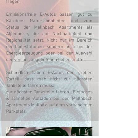
tragen.
Emissionsfreie E-Autos passen gut zu
Kärntens Naturschönheiten und zum
Status der Mallnbach Apartments als
Alpenperle, die auf Nachhaltigkeit und
Regionalität setzt. Nicht nur im Bereich
der Ladestationen, sondern auch bei der
Energieerzeugung oder bei der Auswahl
der von uns angebotenen Lebensmittel.
Schließlich haben E-Autos den großen
Vorteil, dass man nicht zur nächsten
Tankstelle fahren muss.
zur nächsten Tankstelle fahren. Einfaches
& schnelles Aufladen bei den Mallnbach
Apartments Mallnitz auf dem vorhandenen
Parkplatz.